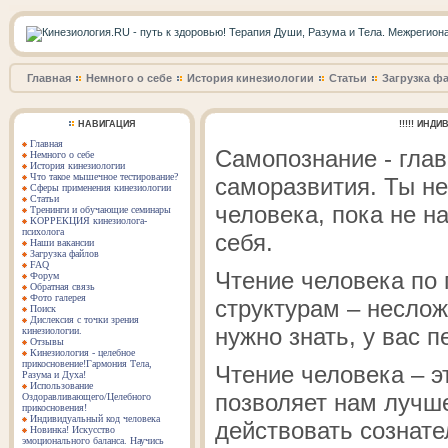
Главная
Немного о себе
История кинезиологии
Статьи
Загрузка ф
НАВИГАЦИЯ
!!!!! ИН
Главная
Самопознание - глав
Немного о себе
История кинезиологии
Что такое мышечное тестирование?
саморазвития. Ты не
Сферы применения кинезиологии
Статьи
человека, пока не н
Тренинги и обучающие семинары
КОРРЕКЦИЯ кинезиолога-
психолога
себя.
Наши вакансии
Загрузка файлов
FAQ
Чтение человека по
Форум
Обратная связь
Фото галерея
структурам – неслож
Поиск
Дислексия с точки зрения
нужно знать, у вас п
кинезиологии.
Отзывы
Кинезиология - целебное
прикосновение!Гармония Тела,
Чтение человека – э
Разума и Духа!
Использование
позволяет нам лучше
Оздоравливающего/Целебного
прикосновения!
Индивидуальный код человека
действовать сознате
Новинка! Искусство
эмоционального баланса. Научись