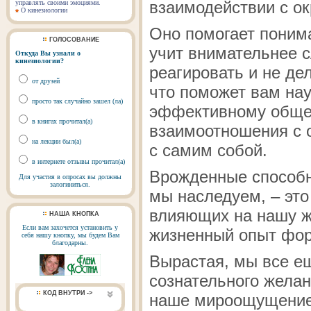
взаимодействии с о
управлять своими эмоциями.
О кинезиологии
Оно помогает понима
ГОЛОСОВАНИЕ
учит внимательнее 
Откуда Вы узнали о
кинезиологии?
реагировать и не де
от друзей
что поможет вам на
просто так случайно зашел (ла)
эффективному обще
в книгах прочитал(а)
взаимоотношения с
на лекции был(а)
с самим собой.
в интернете отзывы прочитал(а)
Врожденные способн
Для участия в опросах вы должны
залогиниться.
мы наследуем, – это
влияющих на нашу ж
НАША КНОПКА
Если вам захочется установить у
жизненный опыт фор
себя нашу кнопку, мы будем Вам
благодарны.
Вырастая, мы все е
сознательного желан
КОД ВНУТРИ ->
наше мироощущение,