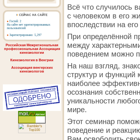
Всё что случилось 
с человеком в его ж
СЕЙЧАС НА САЙТЕ
Гостей: 2
впоследствии на его 
На сайте нет зарегистрированных
пользователей
При определённой пр
Зарегистрировано: 5,297
между характерными
Российская Межрегиональная
профессиональная Ассоциация
поведением можно п
кинезиологии
Кинезиология в Венгрии
На наш взгляд, знак
Ассоциация венгерских
кинезиологов
структур и функций 
наиболее эффективн
осознания собственн
уникальности любого
мире.
Этот семинар помож
поведение и реакцию
Вам освободить сво