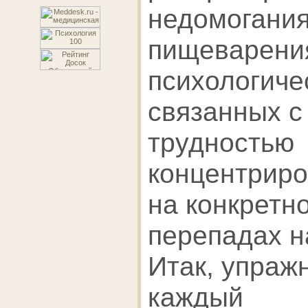
недомогани
пищеварени
психологиче
связанных с
трудностью
концентриро
на конкретн
перепадах 
Итак, упраж
каждый