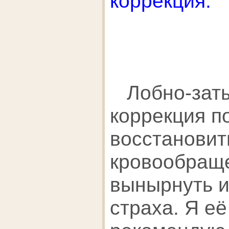
коррекция:
Лобно-зат
коррекция п
восстановит
кровообраще
вынырнуть и
страха. Я её