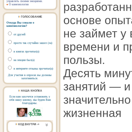
управлять своими эмоциями.
разработанн
О кинезиологии
основе опыт
ГОЛОСОВАНИЕ
Откуда Вы узнали о
кинезиологии?
не займет у 
от друзей
времени и п
просто так случайно зашел (ла)
в книгах прочитал(а)
пользы.
на лекции был(а)
Десять мину
в интернете отзывы прочитал(а)
Для участия в опросах вы должны
залогиниться.
занятий — и
НАША КНОПКА
значительно
Если вам захочется установить у
себя нашу кнопку, мы будем Вам
благодарны.
жизненная
КОД ВНУТРИ ->