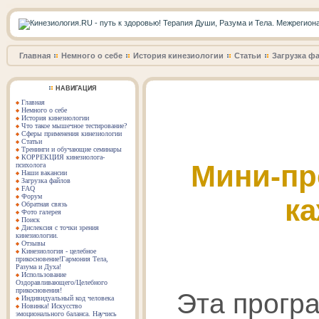
Главная
Немного о себе
История кинезиологии
Статьи
Загрузка ф
НАВИГАЦИЯ
Главная
Немного о себе
История кинезиологии
Что такое мышечное тестирование?
Сферы применения кинезиологии
Статьи
Тренинги и обучающие семинары
КОРРЕКЦИЯ кинезиолога-
Мини-пр
психолога
Наши вакансии
Загрузка файлов
FAQ
Форум
ка
Обратная связь
Фото галерея
Поиск
Дислексия с точки зрения
кинезиологии.
Отзывы
Кинезиология - целебное
прикосновение!Гармония Тела,
Разума и Духа!
Использование
Оздоравливающего/Целебного
прикосновения!
Эта програ
Индивидуальный код человека
Новинка! Искусство
эмоционального баланса. Научись