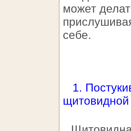
может делат
прислушивая
себе.
1. Постуки
щитовидной
Щитовидна