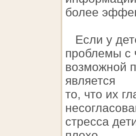
более эффек
Если у дет
проблемы с 
возможной п
является
то, что их г
несогласова
стресса дет
плохо