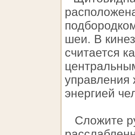
расположен
подбородком
шеи. В кине
считается к
центральны
управления
энергией че
Сложите ру
расслабленн