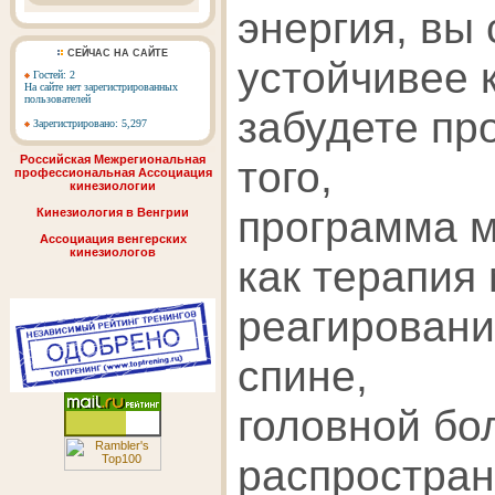
энергия, вы
СЕЙЧАС НА САЙТЕ
устойчивее 
Гостей: 2
На сайте нет зарегистрированных
пользователей
забудете пр
Зарегистрировано: 5,297
Российская Межрегиональная
того,
профессиональная Ассоциация
кинезиологии
программа м
Кинезиология в Венгрии
Ассоциация венгерских
кинезиологов
как терапия
реагировани
спине,
головной бо
распростра