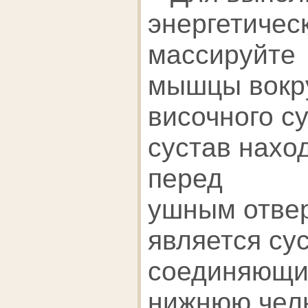
энергетичес
массируйте
мышцы вокру
височного су
сустав нахо
перед
ушным отве
является су
соединяющи
нижнюю чел