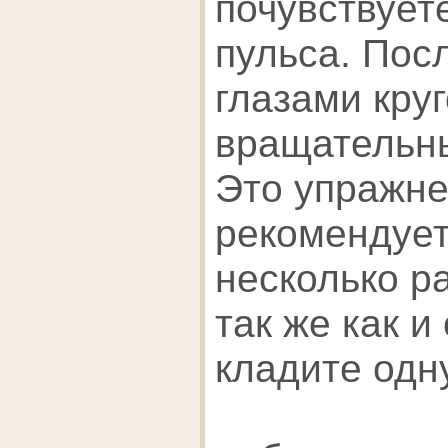
почувствует
пульса. Пос
глазами кру
вращательн
Это упражн
рекомендует
несколько ра
так же как 
кладите одн