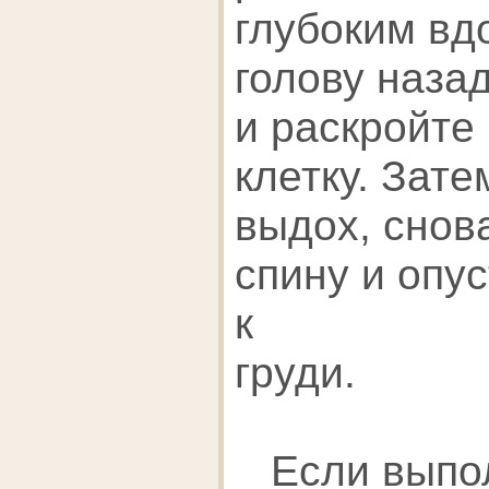
глубоким вд
голову назад
и раскройте
клетку. Зат
выдох, снов
спину и опу
к
груди.
Если выпол