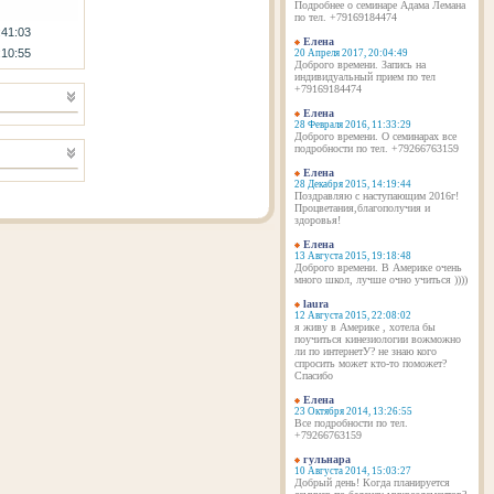
Подробнее о семинаре Адама Лемана
по тел. +79169184474
:41:03
Елена
:10:55
20 Апреля 2017, 20:04:49
Доброго времени. Запись на
индивидуальный прием по тел
+79169184474
Елена
28 Февраля 2016, 11:33:29
Доброго времени. О семинарах все
подробности по тел. +79266763159
Елена
28 Декабря 2015, 14:19:44
Поздравляю с наступающим 2016г!
Процветания,благополучия и
здоровья!
Елена
13 Августа 2015, 19:18:48
Доброго времени. В Америке очень
много школ, лучше очно учиться ))))
laura
12 Августа 2015, 22:08:02
я живу в Америке , хотела бы
поучиться кинезиологии вожможно
ли по интернетУ? не знаю кого
спросить может кто-то поможет?
Спасибо
Елена
23 Октября 2014, 13:26:55
Все подробности по тел.
+79266763159
гульнара
10 Августа 2014, 15:03:27
Добрый день! Когда планируется