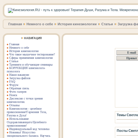
Главная
Немного о себе
История кинезиологии
Статьи
Загрузка ф
НАВИГАЦИЯ
Главная
Немного о себе
История кинезиологии
Что такое мышечное тестирование?
Сферы применения кинезиологии
Статьи
Тренинги и обучающие семинары
КОРРЕКЦИЯ кинезиолога-
психолога
Наши вакансии
Загрузка файлов
FAQ
Форум
Обратная связь
Фото галерея
Поиск
Дислексия с точки зрения
кинезиологии.
Отзывы
Кинезиология - целебное
прикосновение!Гармония Тела,
Темы Светл
Разума и Духа!
Использование
Оздоравливающего/Целебного
прикосновения!
Индивидуальный код человека
Посты Свет
Новинка! Искусство
эмоционального баланса. Научись