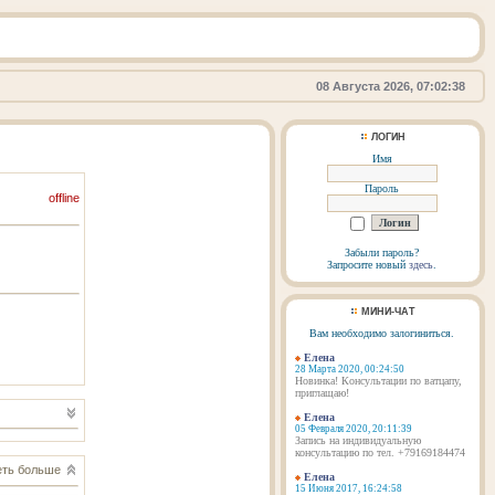
08 Августа 2026, 07:02:38
ЛОГИН
Имя
Пароль
offline
Забыли пароль?
Запросите новый
здесь
.
МИНИ-ЧАТ
Вам необходимо залогиниться.
Елена
28 Марта 2020, 00:24:50
Новинка! Консультации по ватцапу,
приглащаю!
Елена
05 Февраля 2020, 20:11:39
Запись на индивидуальную
консультацию по тел. +79169184474
ть больше
Елена
15 Июня 2017, 16:24:58