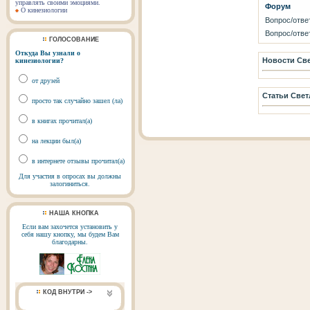
управлять своими эмоциями.
Форум
О кинезиологии
Вопрос/отве
Вопрос/отве
ГОЛОСОВАНИЕ
Откуда Вы узнали о
Новости Све
кинезиологии?
от друзей
Статьи Свет
просто так случайно зашел (ла)
в книгах прочитал(а)
на лекции был(а)
в интернете отзывы прочитал(а)
Для участия в опросах вы должны
залогиниться.
НАША КНОПКА
Если вам захочется установить у
себя нашу кнопку, мы будем Вам
благодарны.
КОД ВНУТРИ ->