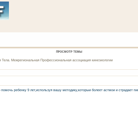
ПРОСМОТР ТЕМЫ
 и Тела. Межрегиональная Профессиональная ассоциация кинезиологии
 помочь ребенку 9 лет,используя вашу методику,которыи болеет астмои и страдает пи