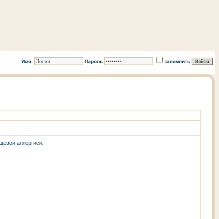
Имя
Пароль
запомнить
щевои аллергиеи.