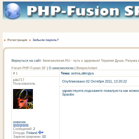
Регистрация
Забыли пароль?
Вернуться на сайт:
Кинезиология.RU - путь к здоровью! Терапия Души, Разума
Forum PHP-Fusion SF
| О кинезиологии |
Вопрос/ответ
# 1
Тема:
astma,allergiya
julia717
Опубликовано 02 Октября 2011, 13:20:22
Пользователь
здравствуите,подскажите пожалуиста как можно
Spasibo
новичек
Сообщений:
2
Откуда:
Finland
Зарегистрирован:
02