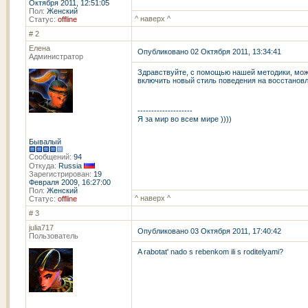
Октября 2011, 12:51:05
Пол:
Женский
^ наверх ^
Статус:
offline
# 2
Елена
Опубликовано 02 Октября 2011, 13:34:41
Администратор
Здравствуйте, с помощью нашей методики, можн
включить новый стиль поведения на восстановл
--------------------
Я за мир во всем мире ))))
Бывалый
Сообщений:
94
Откуда:
Russia
Зарегистрирован:
19
Февраля 2009, 16:27:00
Пол:
Женский
^ наверх ^
Статус:
offline
# 3
julia717
Опубликовано 03 Октября 2011, 17:40:42
Пользователь
A rabotat' nado s rebenkom ili s roditelyami?